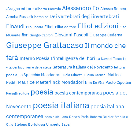
Alessandro Fo
.Aragno editore
Alessio Romeo
Alberto Moravia
Dei vertebrati degli invertebrati
Amelia Rosselli
botanica
Elliot edizioni
Einaudi
Elliot
Elliot editore
Elsa
Elio Pecora
Giovanni Pascoli
fiori
Giuseppe Cederna
MOrante
Giorgio Caproni
Giuseppe Grattacaso
Il mondo che
farà
Interno Poesia
L'intelligenza dei fiori
La Nave di Teseo
La
letteratura italiana del Novecento
lettura
vita dei bicchieri e delle stelle
Lo Specchio Mondadori
Matteo
poesia
Lucia Minetti
Lucilla Carucci
Maurice Maeterlinck
Mondadori
Pelliti
Paolo Cipollini
Nino De VIta
poesia
poesia del
poesia contemporanea
Passigli editore
poesia italiana
Novecento
poesia italiana
contemporanea
Renzo Paris
poesia siciliana
Roberto Deidier
Stanlio e
Stefano Bortolussi
Umberto Saba
Ollio