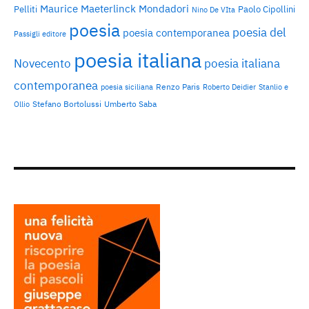
Maurice Maeterlinck
Mondadori
Pelliti
Paolo Cipollini
Nino De VIta
poesia
poesia del
poesia contemporanea
Passigli editore
poesia italiana
Novecento
poesia italiana
contemporanea
Renzo Paris
poesia siciliana
Roberto Deidier
Stanlio e
Stefano Bortolussi
Umberto Saba
Ollio