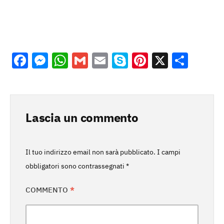
Facebook
Messenger
WhatsApp
Gmail
Email
Skype
Pinterest
X
Cond
Lascia un commento
Il tuo indirizzo email non sarà pubblicato.
I campi
obbligatori sono contrassegnati
*
COMMENTO
*