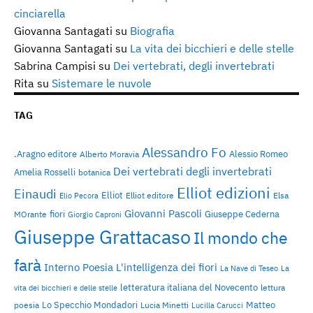
cinciarella
Giovanna Santagati
su
Biografia
Giovanna Santagati
su
La vita dei bicchieri e delle stelle
Sabrina Campisi
su
Dei vertebrati, degli invertebrati
Rita
su
Sistemare le nuvole
TAG
Alessandro Fo
.Aragno editore
Alessio Romeo
Alberto Moravia
Dei vertebrati degli invertebrati
Amelia Rosselli
botanica
Elliot edizioni
Einaudi
Elliot
Elliot editore
Elsa
Elio Pecora
Giovanni Pascoli
fiori
Giuseppe Cederna
MOrante
Giorgio Caproni
Giuseppe Grattacaso
Il mondo che
farà
Interno Poesia
L'intelligenza dei fiori
La Nave di Teseo
La
letteratura italiana del Novecento
lettura
vita dei bicchieri e delle stelle
Lo Specchio Mondadori
Matteo
poesia
Lucia Minetti
Lucilla Carucci