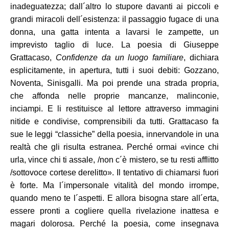
inadeguatezza; dall´altro lo stupore davanti ai piccoli e
grandi miracoli dell´esistenza: il passaggio fugace di una
donna, una gatta intenta a lavarsi le zampette, un
imprevisto taglio di luce. La poesia di Giuseppe
Grattacaso,
Confidenze da un luogo familiare
, dichiara
esplicitamente, in apertura, tutti i suoi debiti: Gozzano,
Noventa, Sinisgalli. Ma poi prende una strada propria,
che affonda nelle proprie mancanze, malinconie,
inciampi. E li restituisce al lettore attraverso immagini
nitide e condivise, comprensibili da tutti. Grattacaso fa
sue le leggi “classiche” della poesia, innervandole in una
realtà che gli risulta estranea. Perché ormai «vince chi
urla, vince chi ti assale, /non c´è mistero, se tu resti afflitto
/sottovoce cortese derelitto». Il tentativo di chiamarsi fuori
è forte. Ma l´impersonale vitalità del mondo irrompe,
quando meno te l´aspetti. E allora bisogna stare all´erta,
essere pronti a cogliere quella rivelazione inattesa e
magari dolorosa. Perché la poesia, come insegnava