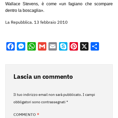
Wallace Stevens, è come «un fagiano che scompare
dentro la boscaglia».
La Repubblica. 13 febbraio 2010
Facebook
Messenger
WhatsApp
Gmail
Email
Skype
Pinterest
X
Cond
Lascia un commento
Il tuo indirizzo email non sarà pubblicato.
I campi
obbligatori sono contrassegnati
*
COMMENTO
*