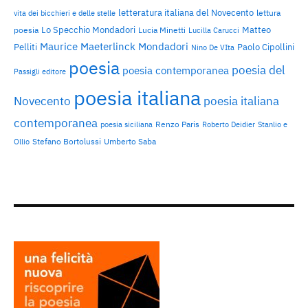
letteratura italiana del Novecento
lettura
vita dei bicchieri e delle stelle
Lo Specchio Mondadori
Matteo
poesia
Lucia Minetti
Lucilla Carucci
Maurice Maeterlinck
Mondadori
Pelliti
Paolo Cipollini
Nino De VIta
poesia
poesia del
poesia contemporanea
Passigli editore
poesia italiana
Novecento
poesia italiana
contemporanea
Renzo Paris
poesia siciliana
Roberto Deidier
Stanlio e
Stefano Bortolussi
Umberto Saba
Ollio