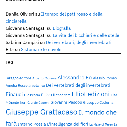
Danila Olivieri
su
Il tempo del pettirosso e della
cinciarella
Giovanna Santagati
su
Biografia
Giovanna Santagati
su
La vita dei bicchieri e delle stelle
Sabrina Campisi
su
Dei vertebrati, degli invertebrati
Rita
su
Sistemare le nuvole
TAG
Alessandro Fo
.Aragno editore
Alessio Romeo
Alberto Moravia
Dei vertebrati degli invertebrati
Amelia Rosselli
botanica
Elliot edizioni
Einaudi
Elliot
Elliot editore
Elsa
Elio Pecora
Giovanni Pascoli
fiori
Giuseppe Cederna
MOrante
Giorgio Caproni
Giuseppe Grattacaso
Il mondo che
farà
Interno Poesia
L'intelligenza dei fiori
La Nave di Teseo
La