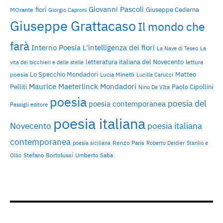
Giovanni Pascoli
fiori
Giuseppe Cederna
MOrante
Giorgio Caproni
Giuseppe Grattacaso
Il mondo che
farà
Interno Poesia
L'intelligenza dei fiori
La Nave di Teseo
La
letteratura italiana del Novecento
lettura
vita dei bicchieri e delle stelle
Lo Specchio Mondadori
Matteo
poesia
Lucia Minetti
Lucilla Carucci
Maurice Maeterlinck
Mondadori
Pelliti
Paolo Cipollini
Nino De VIta
poesia
poesia del
poesia contemporanea
Passigli editore
poesia italiana
Novecento
poesia italiana
contemporanea
Renzo Paris
poesia siciliana
Roberto Deidier
Stanlio e
Stefano Bortolussi
Umberto Saba
Ollio