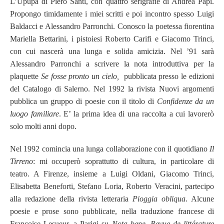
L’Upupa di Piero Santi, con quattro serigrafie di Andrea Papi.
Propongo timidamente i miei scritti e poi incontro spesso Luigi
Baldacci e Alessandro Parronchi. Conosco la poetessa fiorentina
Mariella Bettarini, i pistoiesi Roberto Carifi e Giacomo Trinci,
con cui nascerà una lunga e solida amicizia. Nel ’91 sarà
Alessandro Parronchi a scrivere la nota introduttiva per la
plaquette
Se fosse pronto un cielo,
pubblicata presso le edizioni
del Catalogo di Salerno. Nel 1992 la rivista Nuovi argomenti
pubblica un gruppo di poesie con il titolo di
Confidenze da un
luogo familiare
. E’ la prima idea di una raccolta a cui lavorerò
solo molti anni dopo.
Nel 1992 comincia una lunga collaborazione con il quotidiano
Il
Tirreno
: mi occuperò soprattutto di cultura, in particolare di
teatro. A Firenze, insieme a Luigi Oldani, Giacomo Trinci,
Elisabetta Beneforti, Stefano Loria, Roberto Veracini, partecipo
alla redazione della rivista letteraria
Pioggia obliqua
. Alcune
poesie e prose sono pubblicate, nella traduzione francese di
Françoise Lesueur, a Parigi su
Nota bene. Revue de littérature