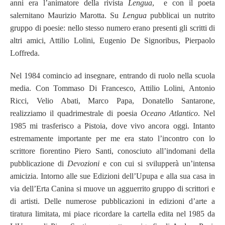
anni era l’animatore della rivista
Lengua
, e con il poeta
salernitano Maurizio Marotta. Su
Lengua
pubblicai un nutrito
gruppo di poesie: nello stesso numero erano presenti gli scritti di
altri amici, Attilio Lolini, Eugenio De Signoribus, Pierpaolo
Loffreda.
Nel 1984 comincio ad insegnare, entrando di ruolo nella scuola
media. Con Tommaso Di Francesco, Attilio Lolini, Antonio
Ricci, Velio Abati, Marco Papa, Donatello Santarone,
realizziamo il quadrimestrale di poesia
Oceano Atlantico
. Nel
1985 mi trasferisco a Pistoia, dove vivo ancora oggi. Intanto
estremamente importante per me era stato l’incontro con lo
scrittore fiorentino Piero Santi, conosciuto all’indomani della
pubblicazione di
Devozioni
e con cui si svilupperà un’intensa
amicizia. Intorno alle sue Edizioni dell’Upupa e alla sua casa in
via dell’Erta Canina si muove un agguerrito gruppo di scrittori e
di artisti. Delle numerose pubblicazioni in edizioni d’arte a
tiratura limitata, mi piace ricordare la cartella edita nel 1985 da