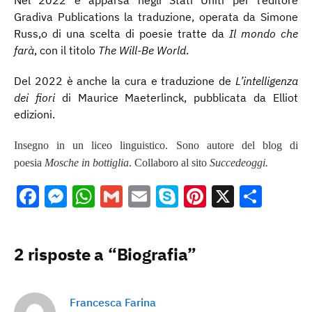
Nel 2022 è apparsa negli Stati Uniti per l’editore
Gradiva Publications la traduzione, operata da Simone
Russ,o di una scelta di poesie tratte da
Il mondo che
farà
, con il titolo
The Will-Be World
.
Del 2022 è anche la cura e traduzione de
L’intelligenza
dei fiori
di Maurice Maeterlinck, pubblicata da Elliot
edizioni.
Insegno in un liceo linguistico. Sono autore del blog di
poesia
Mosche in bottiglia
. Collaboro al sito
Succedeoggi.
Facebook
Messenger
WhatsApp
Gmail
Email
Skype
Pinterest
X
Cond
2 risposte a “Biografia”
Francesca Farina