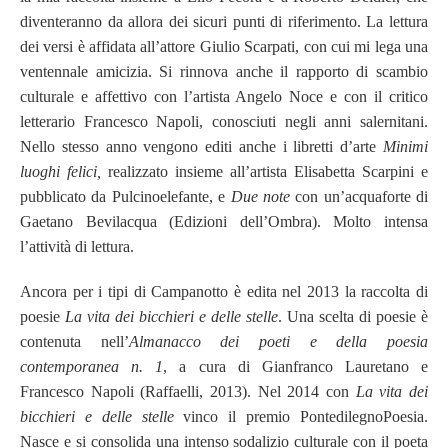
diventeranno da allora dei sicuri punti di riferimento. La lettura
dei versi è affidata all’attore Giulio Scarpati, con cui mi lega una
ventennale amicizia. Si rinnova anche il rapporto di scambio
culturale e affettivo con l’artista Angelo Noce e con il critico
letterario Francesco Napoli, conosciuti negli anni salernitani.
Nello stesso anno vengono editi anche i libretti d’arte
Minimi
luoghi felici,
realizzato insieme all’artista Elisabetta Scarpini e
pubblicato da Pulcinoelefante, e
Due note
con un’acquaforte di
Gaetano Bevilacqua (Edizioni dell’Ombra). Molto intensa
l’attività di lettura.
Ancora per i tipi di Campanotto è edita nel 2013 la raccolta di
poesie
La vita dei bicchieri e delle stelle
. Una scelta di poesie è
contenuta nell’
Almanacco dei poeti e della poesia
contemporanea n. 1
, a cura di Gianfranco Lauretano e
Francesco Napoli (Raffaelli, 2013). Nel 2014 con
La vita dei
bicchieri e delle stelle
vinco il premio PontedilegnoPoesia.
Nasce e si consolida una intenso sodalizio culturale con il poeta