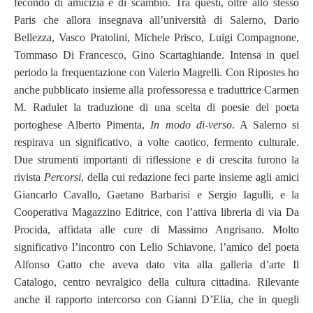
fecondo di amicizia e di scambio. Tra questi, oltre allo stesso
Paris che allora insegnava all’università di Salerno, Dario
Bellezza, Vasco Pratolini, Michele Prisco, Luigi Compagnone,
Tommaso Di Francesco, Gino Scartaghiande. Intensa in quel
periodo la frequentazione con Valerio Magrelli. Con Ripostes ho
anche pubblicato insieme alla professoressa e traduttrice Carmen
M. Radulet la traduzione di una scelta di poesie del poeta
portoghese Alberto Pimenta,
In modo di-verso
. A Salerno si
respirava un significativo, a volte caotico, fermento culturale.
Due strumenti importanti di riflessione e di crescita furono la
rivista
Percorsi
, della cui redazione feci parte insieme agli amici
Giancarlo Cavallo, Gaetano Barbarisi e Sergio Iagulli, e la
Cooperativa Magazzino Editrice, con l’attiva libreria di via Da
Procida, affidata alle cure di Massimo Angrisano. Molto
significativo l’incontro con Lelio Schiavone, l’amico del poeta
Alfonso Gatto che aveva dato vita alla galleria d’arte Il
Catalogo, centro nevralgico della cultura cittadina. Rilevante
anche il rapporto intercorso con Gianni D’Elia, che in quegli