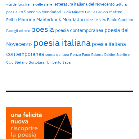
letteratura italiana del Novecento
lettura
vita dei bicchieri e delle stelle
Lo Specchio Mondadori
Matteo
poesia
Lucia Minetti
Lucilla Carucci
Maurice Maeterlinck
Mondadori
Pelliti
Paolo Cipollini
Nino De VIta
poesia
poesia del
poesia contemporanea
Passigli editore
poesia italiana
Novecento
poesia italiana
contemporanea
Renzo Paris
poesia siciliana
Roberto Deidier
Stanlio e
Stefano Bortolussi
Umberto Saba
Ollio