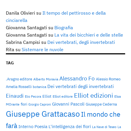
Danila Olivieri
su
Il tempo del pettirosso e della
cinciarella
Giovanna Santagati
su
Biografia
Giovanna Santagati
su
La vita dei bicchieri e delle stelle
Sabrina Campisi
su
Dei vertebrati, degli invertebrati
Rita
su
Sistemare le nuvole
TAG
Alessandro Fo
.Aragno editore
Alessio Romeo
Alberto Moravia
Dei vertebrati degli invertebrati
Amelia Rosselli
botanica
Elliot edizioni
Einaudi
Elliot
Elliot editore
Elsa
Elio Pecora
Giovanni Pascoli
fiori
Giuseppe Cederna
MOrante
Giorgio Caproni
Giuseppe Grattacaso
Il mondo che
farà
Interno Poesia
L'intelligenza dei fiori
La Nave di Teseo
La