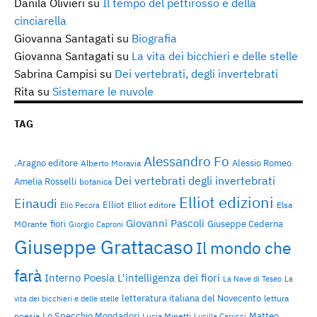
Danila Olivieri
su
Il tempo del pettirosso e della
cinciarella
Giovanna Santagati
su
Biografia
Giovanna Santagati
su
La vita dei bicchieri e delle stelle
Sabrina Campisi
su
Dei vertebrati, degli invertebrati
Rita
su
Sistemare le nuvole
TAG
Alessandro Fo
.Aragno editore
Alessio Romeo
Alberto Moravia
Dei vertebrati degli invertebrati
Amelia Rosselli
botanica
Elliot edizioni
Einaudi
Elliot
Elliot editore
Elsa
Elio Pecora
Giovanni Pascoli
fiori
Giuseppe Cederna
MOrante
Giorgio Caproni
Giuseppe Grattacaso
Il mondo che
farà
Interno Poesia
L'intelligenza dei fiori
La Nave di Teseo
La
letteratura italiana del Novecento
lettura
vita dei bicchieri e delle stelle
Lo Specchio Mondadori
Matteo
poesia
Lucia Minetti
Lucilla Carucci