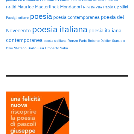
Maurice Maeterlinck
Mondadori
Pelliti
Paolo Cipollini
Nino De VIta
poesia
poesia del
poesia contemporanea
Passigli editore
poesia italiana
Novecento
poesia italiana
contemporanea
Renzo Paris
poesia siciliana
Roberto Deidier
Stanlio e
Stefano Bortolussi
Umberto Saba
Ollio