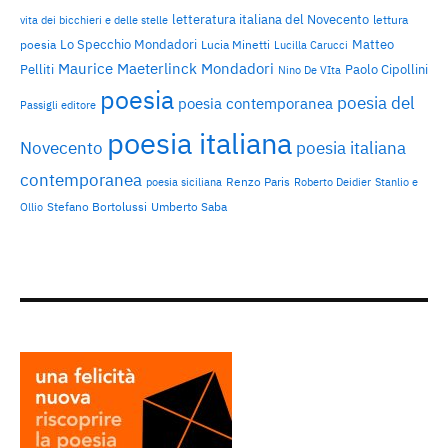
letteratura italiana del Novecento
lettura
vita dei bicchieri e delle stelle
Lo Specchio Mondadori
Matteo
poesia
Lucia Minetti
Lucilla Carucci
Maurice Maeterlinck
Mondadori
Pelliti
Paolo Cipollini
Nino De VIta
poesia
poesia del
poesia contemporanea
Passigli editore
poesia italiana
Novecento
poesia italiana
contemporanea
Renzo Paris
poesia siciliana
Roberto Deidier
Stanlio e
Stefano Bortolussi
Umberto Saba
Ollio