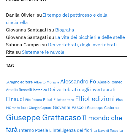
Danila Olivieri
su
Il tempo del pettirosso e della
cinciarella
Giovanna Santagati
su
Biografia
Giovanna Santagati
su
La vita dei bicchieri e delle stelle
Sabrina Campisi
su
Dei vertebrati, degli invertebrati
Rita
su
Sistemare le nuvole
TAG
Alessandro Fo
.Aragno editore
Alessio Romeo
Alberto Moravia
Dei vertebrati degli invertebrati
Amelia Rosselli
botanica
Elliot edizioni
Einaudi
Elliot
Elliot editore
Elsa
Elio Pecora
Giovanni Pascoli
fiori
Giuseppe Cederna
MOrante
Giorgio Caproni
Giuseppe Grattacaso
Il mondo che
farà
Interno Poesia
L'intelligenza dei fiori
La Nave di Teseo
La