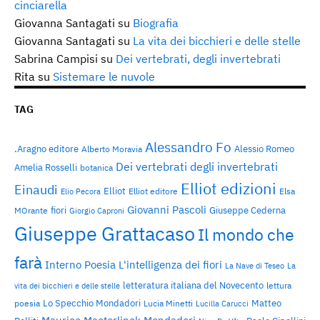
cinciarella
Giovanna Santagati
su
Biografia
Giovanna Santagati
su
La vita dei bicchieri e delle stelle
Sabrina Campisi
su
Dei vertebrati, degli invertebrati
Rita
su
Sistemare le nuvole
TAG
Alessandro Fo
.Aragno editore
Alessio Romeo
Alberto Moravia
Dei vertebrati degli invertebrati
Amelia Rosselli
botanica
Elliot edizioni
Einaudi
Elliot
Elliot editore
Elsa
Elio Pecora
Giovanni Pascoli
fiori
Giuseppe Cederna
MOrante
Giorgio Caproni
Giuseppe Grattacaso
Il mondo che
farà
Interno Poesia
L'intelligenza dei fiori
La Nave di Teseo
La
letteratura italiana del Novecento
lettura
vita dei bicchieri e delle stelle
Lo Specchio Mondadori
Matteo
poesia
Lucia Minetti
Lucilla Carucci