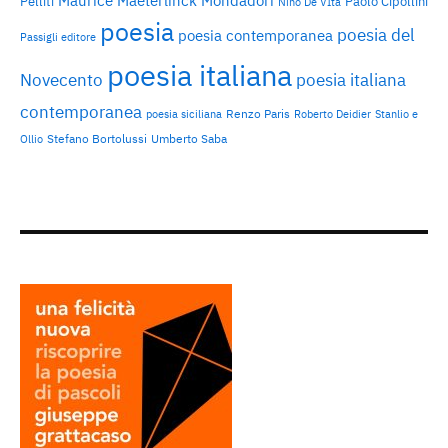
Maurice Maeterlinck
Mondadori
Pelliti
Paolo Cipollini
Nino De VIta
poesia
poesia del
poesia contemporanea
Passigli editore
poesia italiana
Novecento
poesia italiana
contemporanea
Renzo Paris
poesia siciliana
Roberto Deidier
Stanlio e
Stefano Bortolussi
Umberto Saba
Ollio