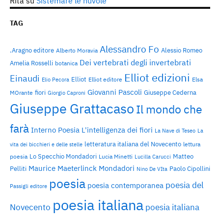
Rita
su
Sistemare le nuvole
TAG
Alessandro Fo
.Aragno editore
Alessio Romeo
Alberto Moravia
Dei vertebrati degli invertebrati
Amelia Rosselli
botanica
Elliot edizioni
Einaudi
Elliot
Elliot editore
Elsa
Elio Pecora
Giovanni Pascoli
fiori
Giuseppe Cederna
MOrante
Giorgio Caproni
Giuseppe Grattacaso
Il mondo che
farà
Interno Poesia
L'intelligenza dei fiori
La Nave di Teseo
La
letteratura italiana del Novecento
lettura
vita dei bicchieri e delle stelle
Lo Specchio Mondadori
Matteo
poesia
Lucia Minetti
Lucilla Carucci
Maurice Maeterlinck
Mondadori
Pelliti
Paolo Cipollini
Nino De VIta
poesia
poesia del
poesia contemporanea
Passigli editore
poesia italiana
Novecento
poesia italiana