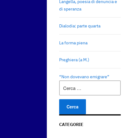
Langella, poesia di denuncia e
di speranza
Dialodia: parte quarta
La forma piena
Preghiera (a M.)
“Non dovevano emigrare”
Ricerca
per:
CATEGORIE