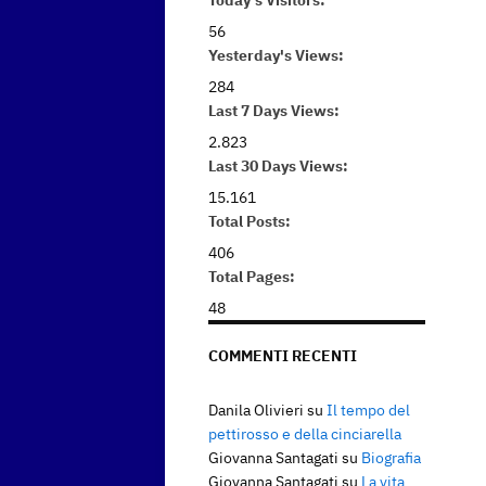
Today's Visitors:
56
Yesterday's Views:
284
Last 7 Days Views:
2.823
Last 30 Days Views:
15.161
Total Posts:
406
Total Pages:
48
COMMENTI RECENTI
Danila Olivieri
su
Il tempo del
pettirosso e della cinciarella
Giovanna Santagati
su
Biografia
Giovanna Santagati
su
La vita