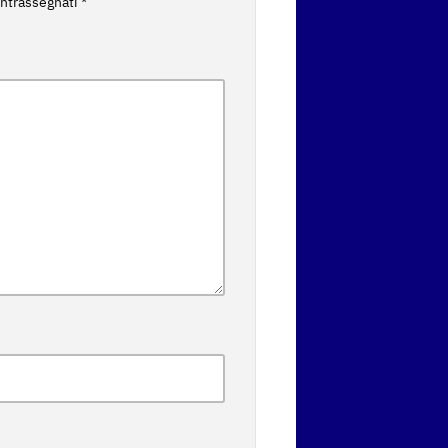
ontrassegnati
*