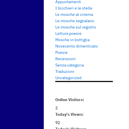
Appuntamenti
I bicchieri e le stelle
Le mosche al cinema
Le mosche segnalano
Le mosche sul registro
Lettura poesie
Mosche in bottiglia
Novecento dimenticato
Poesie
Recensioni
Senza categoria
Traduzioni
Uncategorized
Online Visitors:
2
Today's Views:
92