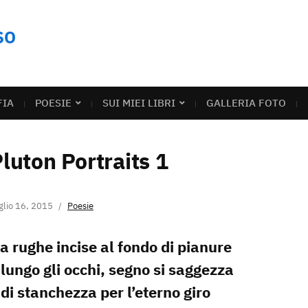
SO
FIA
POESIE
SUI MIEI LIBRI
GALLERIA FOTO
luton Portraits 1
glio 16, 2015
Poesie
a rughe incise al fondo di pianure
 lungo gli occhi, segno si saggezza
 di stanchezza per l’eterno giro