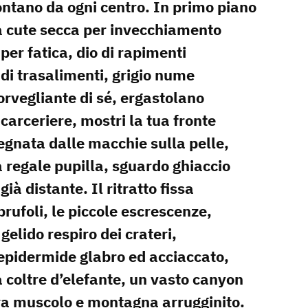
ontano da ogni centro. In primo piano
a cute secca per invecchiamento
 per fatica, dio di rapimenti
 di trasalimenti, grigio nume
orvegliante di sé, ergastolano
 carceriere, mostri la tua fronte
egnata dalle macchie sulla pelle,
a regale pupilla, sguardo ghiaccio
 già distante. Il ritratto fissa
 brufoli, le piccole escrescenze,
l gelido respiro dei crateri,
’epidermide glabro ed acciaccato,
a coltre d’elefante, un vasto canyon
ra muscolo e montagna arrugginito.