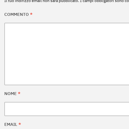
Il tuo indirizzo email non sarà pubblicato.
I campi obbligatori sono c
COMMENTO
*
NOME
*
EMAIL
*