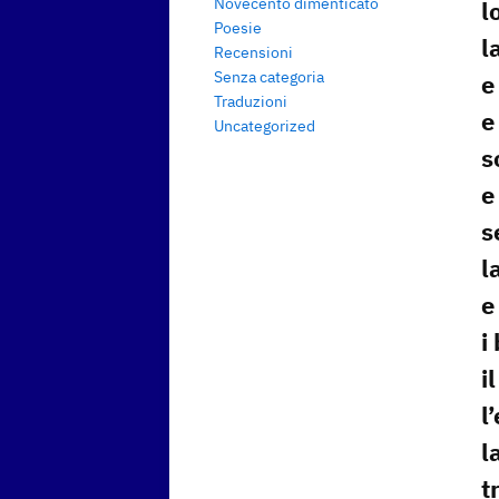
Novecento dimenticato
l
Poesie
l
Recensioni
Senza categoria
e
Traduzioni
e
Uncategorized
s
e
s
l
e
i
i
l
l
t