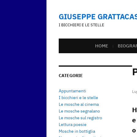
GIUSEPPE GRATTACA
I BICCHIERI E LE STELLE
HOME
BIOGRA
P
CATEGORIE
Appuntamenti
Lu
I bicchieri e le stelle
Le mosche al cinema
H
Le mosche segnalano
Le mosche sul registro
e
Lettura poesie
o
Mosche in bottiglia