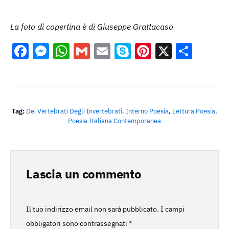
La foto di copertina è di Giuseppe Grattacaso
Facebook
Messenger
WhatsApp
Gmail
Email
Skype
Pinterest
X
Cond
Tag:
Dei Vertebrati Degli Invertebrati
,
Interno Poesia
,
Lettura Poesia
,
Poesia Italiana Contemporanea
Lascia un commento
Il tuo indirizzo email non sarà pubblicato.
I campi
obbligatori sono contrassegnati
*