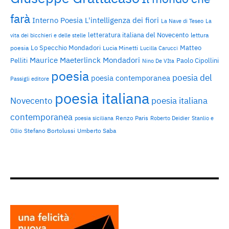
farà
Interno Poesia
L'intelligenza dei fiori
La Nave di Teseo
La
letteratura italiana del Novecento
lettura
vita dei bicchieri e delle stelle
Lo Specchio Mondadori
Matteo
poesia
Lucia Minetti
Lucilla Carucci
Maurice Maeterlinck
Mondadori
Pelliti
Paolo Cipollini
Nino De VIta
poesia
poesia del
poesia contemporanea
Passigli editore
poesia italiana
Novecento
poesia italiana
contemporanea
Renzo Paris
poesia siciliana
Roberto Deidier
Stanlio e
Stefano Bortolussi
Umberto Saba
Ollio