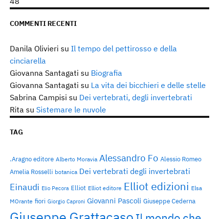
48
COMMENTI RECENTI
Danila Olivieri
su
Il tempo del pettirosso e della
cinciarella
Giovanna Santagati
su
Biografia
Giovanna Santagati
su
La vita dei bicchieri e delle stelle
Sabrina Campisi
su
Dei vertebrati, degli invertebrati
Rita
su
Sistemare le nuvole
TAG
Alessandro Fo
.Aragno editore
Alessio Romeo
Alberto Moravia
Dei vertebrati degli invertebrati
Amelia Rosselli
botanica
Elliot edizioni
Einaudi
Elliot
Elliot editore
Elsa
Elio Pecora
Giovanni Pascoli
fiori
Giuseppe Cederna
MOrante
Giorgio Caproni
Giuseppe Grattacaso
Il mondo che