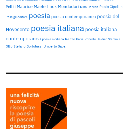
Maurice Maeterlinck
Mondadori
Pelliti
Paolo Cipollini
Nino De VIta
poesia
poesia del
poesia contemporanea
Passigli editore
poesia italiana
Novecento
poesia italiana
contemporanea
Renzo Paris
poesia siciliana
Roberto Deidier
Stanlio e
Stefano Bortolussi
Umberto Saba
Ollio