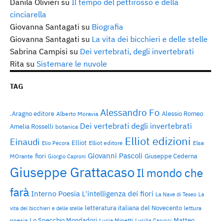
Danila Olivieri
su
Il tempo del pettirosso e della
cinciarella
Giovanna Santagati
su
Biografia
Giovanna Santagati
su
La vita dei bicchieri e delle stelle
Sabrina Campisi
su
Dei vertebrati, degli invertebrati
Rita
su
Sistemare le nuvole
TAG
Alessandro Fo
.Aragno editore
Alessio Romeo
Alberto Moravia
Dei vertebrati degli invertebrati
Amelia Rosselli
botanica
Elliot edizioni
Einaudi
Elliot
Elliot editore
Elsa
Elio Pecora
Giovanni Pascoli
fiori
Giuseppe Cederna
MOrante
Giorgio Caproni
Giuseppe Grattacaso
Il mondo che
farà
Interno Poesia
L'intelligenza dei fiori
La Nave di Teseo
La
letteratura italiana del Novecento
lettura
vita dei bicchieri e delle stelle
Lo Specchio Mondadori
Matteo
poesia
Lucia Minetti
Lucilla Carucci