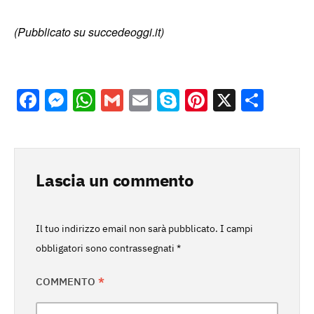
(Pubblicato su succedeoggi.it)
Facebook
Messenger
WhatsApp
Gmail
Email
Skype
Pinterest
X
Cond
Lascia un commento
Il tuo indirizzo email non sarà pubblicato.
I campi
obbligatori sono contrassegnati
*
COMMENTO
*