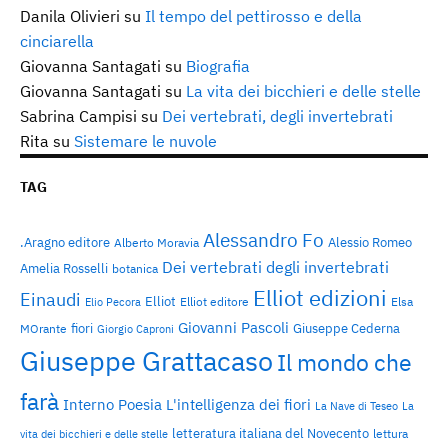
Danila Olivieri
su
Il tempo del pettirosso e della
cinciarella
Giovanna Santagati
su
Biografia
Giovanna Santagati
su
La vita dei bicchieri e delle stelle
Sabrina Campisi
su
Dei vertebrati, degli invertebrati
Rita
su
Sistemare le nuvole
TAG
Alessandro Fo
.Aragno editore
Alessio Romeo
Alberto Moravia
Dei vertebrati degli invertebrati
Amelia Rosselli
botanica
Elliot edizioni
Einaudi
Elliot
Elliot editore
Elsa
Elio Pecora
Giovanni Pascoli
fiori
Giuseppe Cederna
MOrante
Giorgio Caproni
Giuseppe Grattacaso
Il mondo che
farà
Interno Poesia
L'intelligenza dei fiori
La Nave di Teseo
La
letteratura italiana del Novecento
lettura
vita dei bicchieri e delle stelle