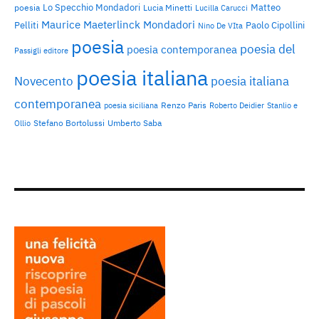
Lo Specchio Mondadori
Matteo
poesia
Lucia Minetti
Lucilla Carucci
Maurice Maeterlinck
Mondadori
Pelliti
Paolo Cipollini
Nino De VIta
poesia
poesia del
poesia contemporanea
Passigli editore
poesia italiana
Novecento
poesia italiana
contemporanea
Renzo Paris
poesia siciliana
Roberto Deidier
Stanlio e
Stefano Bortolussi
Umberto Saba
Ollio