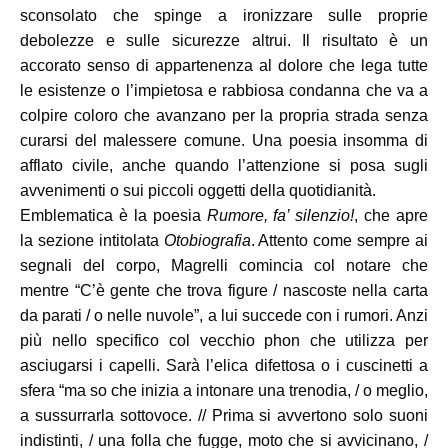
sconsolato che spinge a ironizzare sulle proprie
debolezze e sulle sicurezze altrui. Il risultato è un
accorato senso di appartenenza al dolore che lega tutte
le esistenze o l’impietosa e rabbiosa condanna che va a
colpire coloro che avanzano per la propria strada senza
curarsi del malessere comune. Una poesia insomma di
afflato civile, anche quando l’attenzione si posa sugli
avvenimenti o sui piccoli oggetti della quotidianità.
Emblematica è la poesia
Rumore, fa’ silenzio!
, che apre
la sezione intitolata
Otobiografia
. Attento come sempre ai
segnali del corpo, Magrelli comincia col notare che
mentre “C’è gente che trova figure / nascoste nella carta
da parati / o nelle nuvole”, a lui succede con i rumori. Anzi
più nello specifico col vecchio phon che utilizza per
asciugarsi i capelli. Sarà l’elica difettosa o i cuscinetti a
sfera “ma so che inizia a intonare una trenodia, / o meglio,
a sussurrarla sottovoce. // Prima si avvertono solo suoni
indistinti, / una folla che fugge, moto che si avvicinano, /