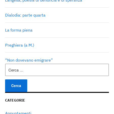
Langella, poesia di denuncia e di speranza
Dialodia: parte quarta
La forma piena
Preghiera (a M.)
“Non dovevano emigrare”
Ricerca
per:
CATEGORIE
Appuntamenti