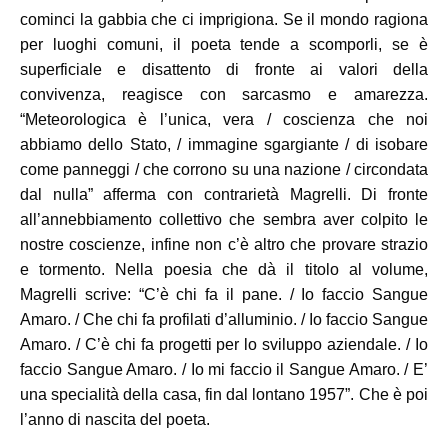
cominci la gabbia che ci imprigiona. Se il mondo ragiona
per luoghi comuni, il poeta tende a scomporli, se è
superficiale e disattento di fronte ai valori della
convivenza, reagisce con sarcasmo e amarezza.
“Meteorologica è l’unica, vera / coscienza che noi
abbiamo dello Stato, / immagine sgargiante / di isobare
come panneggi / che corrono su una nazione / circondata
dal nulla” afferma con contrarietà Magrelli. Di fronte
all’annebbiamento collettivo che sembra aver colpito le
nostre coscienze, infine non c’è altro che provare strazio
e tormento. Nella poesia che dà il titolo al volume,
Magrelli scrive: “C’è chi fa il pane. / Io faccio Sangue
Amaro. / Che chi fa profilati d’alluminio. / Io faccio Sangue
Amaro. / C’è chi fa progetti per lo sviluppo aziendale. / Io
faccio Sangue Amaro. / Io mi faccio il Sangue Amaro. / E’
una specialità della casa, fin dal lontano 1957”. Che è poi
l’anno di nascita del poeta.