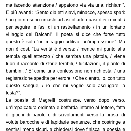
ma facendo attenzione / appaiono via via urla, richiami”.
E più avanti : “Sento dialetti slavi, minacce, spesso spari:
/ un giorno sono rimasto ad ascoltarlo quasi dieci minuti /
per seguire le fasi di un rastrellamento / in un lontano
villaggio dei Balcani”. Il poeta si dice che forse tutto
questo è solo “un miraggio uditivo, un’impressione”. Ma
non è così, “La verità è diversa: / mentre mi punto alla
tempia quell’attrezzo / che sembra una pistola, / viene
fuori il racconto di storie terribili, / fucilazioni, il pianto di
bambini. / E’ come una confessione non richiesta, / una
registrazione spedita per errore. / Che c’entro, io, con tutto
questo sangue, / io che mi voglio solo asciugare la
testa?”.
La poesia di Magrelli costruisce, verso dopo verso,
un’impalcatura ordinata e beffarda intorno al lettore, fatta
di giochi di parole e di scivolamenti verso la prosa, di
volute barocche e di lapidarie sentenze, che costringe a
sentirsi meno sicuri, a chiedersi dove finisca la poesia e